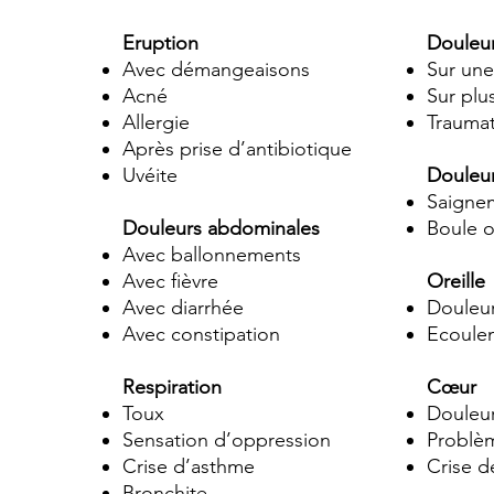
Eruption
Douleur
Avec démangeaisons
Sur une
Acné
Sur plus
Allergie
Trauma
Après prise d’antibiotique
Uvéite
Douleur
Saigne
Douleurs abdominales
Boule o
Avec ballonnements
Avec fièvre
Oreille
Avec diarrhée
Douleu
Avec constipation
Ecoule
Respiration
Cœur
Toux
Douleur
Sensation d’oppression
Problè
Crise d’asthme
Crise d
Bronchite