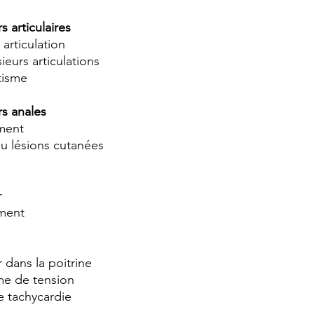
s articulaires
 articulation
ieurs articulations
tisme
s anales
ment
u lésions cutanées
r
ment
 dans la poitrine
me de tension
e tachycardie