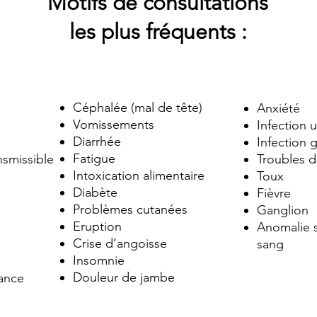
Motifs de consultations
les plus fréquents :
Céphalée (mal de tête)
Anxiété
Vomissements
Infection u
Diarrhée
Infection g
Fatigue
nsmissible
Troubles d
Intoxication alimentaire
Toux
Diabète
Fièvre
Problèmes cutanées
Ganglion
Eruption
Anomalie s
Crise d’angoisse
sang
Insomnie
Douleur de jambe
ance