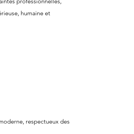
intes professionnelles,
érieuse, humaine et
l moderne, respectueux des